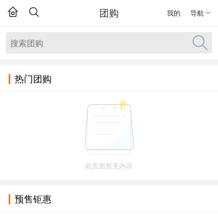
团购
我的
导航
热门团购
此页面暂无内容
预售钜惠