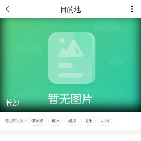
目的地
长沙
周边目的地：
张家界
郴州
湘潭
衡阳
岳阳